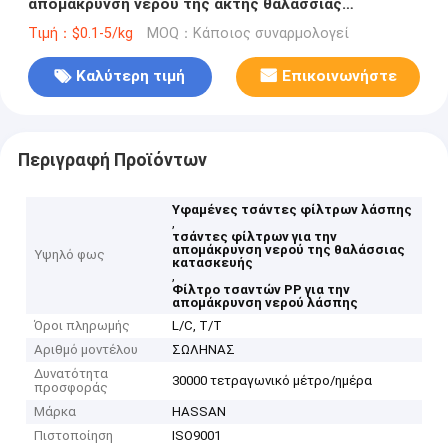
απομάκρυνση νερού της ακτής θαλάσσιας
κατασκευής που αποκαθίσταται
Τιμή：$0.1-5/kg
MOQ：Κάποιος συναρμολογεί
Καλύτερη τιμή
Επικοινωνήστε
Περιγραφή Προϊόντων
Υφαμένες τσάντες φίλτρων λάσπης
,
τσάντες φίλτρων για την
απομάκρυνση νερού της θαλάσσιας
Υψηλό φως
κατασκευής
,
Φίλτρο τσαντών PP για την
απομάκρυνση νερού λάσπης
Όροι πληρωμής
L/C, T/T
Αριθμό μοντέλου
ΣΩΛΗΝΑΣ
Δυνατότητα
30000 τετραγωνικό μέτρο/ημέρα
προσφοράς
Μάρκα
HASSAN
Πιστοποίηση
ISO9001