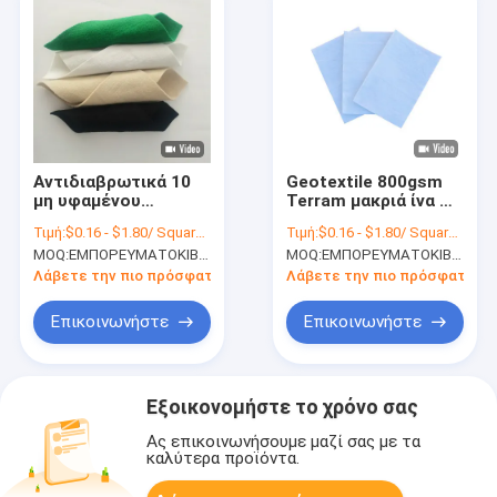
Αντιδιαβρωτικά 10
Geotextile 800gsm
μη υφαμένου
Terram μακριά ίνα CE
Geotextile Oz
ινών Macetero
Τιμή:
$0.16 - $1.80/ Square Meter
Τιμή:
$0.16 - $1.80/ Square Meter
υφάσματος κυλούν
μεμβρανών
MOQ:
ΕΜΠΟΡΕΥΜΑΤΟΚΙΒΩΤΙΟ 1*20FT
MOQ:
ΕΜΠΟΡΕΥΜΑΤΟΚΙΒΩΤΙΟ 1*20FT
Geotextile
επίστρωσης το μη
Λάβετε την πιο πρόσφατη τιμή
Λάβετε την πιο πρόσφατη τι
υφαμένο ύφασμα
αποξηράνσεων
Επικοινωνήστε
Επικοινωνήστε
Εξοικονομήστε το χρόνο σας
Ας επικοινωνήσουμε μαζί σας με τα
καλύτερα προϊόντα.