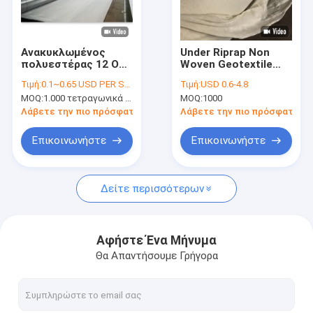
Γύρος εργοστασίων
Ποιοτικός έλεγχος
Ανακυκλωμένος
Under Riprap Non
πολυεστέρας 12 Oz
Woven Geotextile
Μας ελάτε σε επαφή με
μη υφαμένο
Fabric for River Bank
Τιμή:
0.1~0.65 USD PER SQM
Τιμή:
USD 0.6-4.8
Geotextile 100-800
Slope Erosion
MOQ:
1.000 τετραγωνικά μέτρα
MOQ:
1000
G/M2
Control
Ειδήσεις
Λάβετε την πιο πρόσφατη τιμή
Λάβετε την πιο πρόσφατη τι
Περιπτώσεις
Επικοινωνήστε
Επικοινωνήστε
Δείτε περισσότερων
HDPE σκάφος της γραμμής Geomembrane
Σκάφος της γραμμής PVC Geomembrane
Αφήστε Ένα Μήνυμα
Θα Απαντήσουμε Γρήγορα
LDPE Geomembrane σκάφος της γραμμής
Σύνθετο Geomembrane