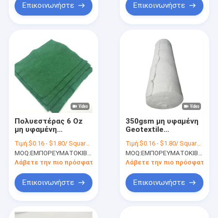
Επικοινωνήστε
Επικοινωνήστε
Πολυεστέρας 6 Oz
350gsm μη υφαμένη
μη υφαμένη
Geotextile
Geotextile 100-1000g
πολυεστέρα
Τιμή:
$0.16 - $1.80/ Square Meter
Τιμή:
$0.16 - $1.80/ Square Meter
τετρ.μέτρα άσπρη
Dustproof πράσινη
MOQ:
ΕΜΠΟΡΕΥΜΑΤΟΚΙΒΩΤΙΟ 1*20FT
MOQ:
ΕΜΠΟΡΕΥΜΑΤΟΚΙΒΩΤΙΟ 1*20FT
Geotextile μεμβράνη
αποξήρανση
Λάβετε την πιο πρόσφατη τιμή
Λάβετε την πιο πρόσφατη τι
Επικοινωνήστε
Επικοινωνήστε