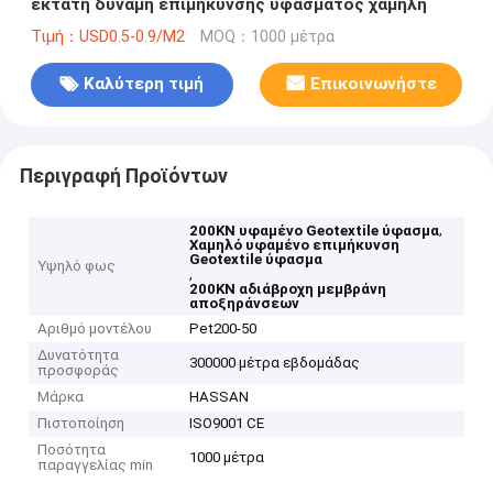
εκτατή δύναμη επιμήκυνσης υφάσματος χαμηλή
Τιμή：USD0.5-0.9/M2
MOQ：1000 μέτρα
Καλύτερη τιμή
Επικοινωνήστε
Περιγραφή Προϊόντων
,
200KN υφαμένο Geotextile ύφασμα
Χαμηλό υφαμένο επιμήκυνση
Geotextile ύφασμα
Υψηλό φως
,
200KN αδιάβροχη μεμβράνη
αποξηράνσεων
Αριθμό μοντέλου
Pet200-50
Δυνατότητα
300000 μέτρα εβδομάδας
προσφοράς
Μάρκα
HASSAN
Πιστοποίηση
ISO9001 CE
Ποσότητα
1000 μέτρα
παραγγελίας min