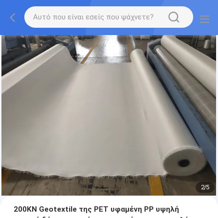
2
/
5
200KN Geotextile της PET υφαμένη PP υψηλή