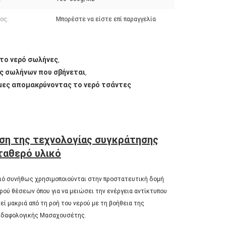
ος:
Μπορέστε να είστε επί παραγγελία
 το νερό σωλήνες
,
ας σωλήνων που σβήνεται
,
μες απομακρύνοντας το νερό τσάντες
ήση της τεχνολογίας συγκράτησης
σταθερό υλικό
 πιό συνήθως χρησιμοποιούνται στην προστατευτική δομή
ού θέσεων όπου για να μειώσει την ενέργεια αντίκτυπου
εί μακριά από τη ροή του νερού με τη βοήθεια της
 εδαφολογικής Μασαχουσέτης.