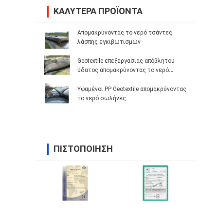
ΚΑΛΎΤΕΡΑ ΠΡΟΪΌΝΤΑ
Απομακρύνοντας το νερό τσάντες
λάσπης εγκιβωτισμών
Geotextile επεξεργασίας απόβλητου
ύδατος απομακρύνοντας το νερό
σωλήνες
Υφαμένοι PP Geotextile απομακρύνοντας
το νερό σωλήνες
ΠΙΣΤΟΠΟΊΗΣΗ