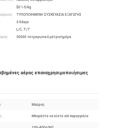
$0.1-5/kg
μέρειες:
ΤΥΠΟΠΟΙΗΜΕΝΗ ΣΥΣΚΕΥΑΣΙΑ ΕΞΑΓΩΓΗΣ
:
3-5days
L/C, T/T
οράς:
30000 τετραγωνικό μέτρο/ημέρα
 σβημένες αέρας επαναχρησιμοποιήσιμες
:
Μαύρος
ς:
Μπορέστε να είστε επί παραγγελία
:
100--800g/M2