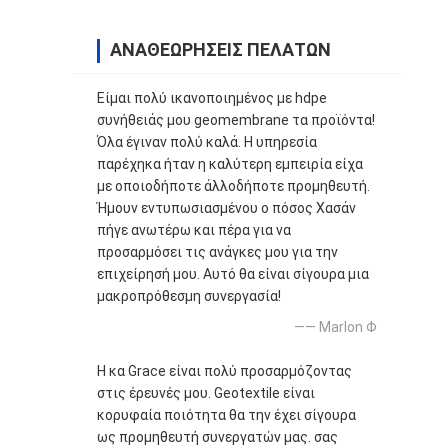
ΑΝΑΘΕΩΡΉΣΕΙΣ ΠΕΛΑΤΏΝ
Είμαι πολύ ικανοποιημένος με hdpe
συνήθειάς μου geomembrane τα προϊόντα!
Όλα έγιναν πολύ καλά. Η υπηρεσία
παρέχηκα ήταν η καλύτερη εμπειρία είχα
με οποιοδήποτε άλλοδήποτε προμηθευτή.
Ήμουν εντυπωσιασμένου ο πόσος Χασάν
πήγε ανωτέρω και πέρα για να
προσαρμόσει τις ανάγκες μου για την
επιχείρησή μου. Αυτό θα είναι σίγουρα μια
μακροπρόθεσμη συνεργασία!
—— Marlon Φ
Η κα Grace είναι πολύ προσαρμόζοντας
στις έρευνές μου. Geotextile είναι
κορυφαία ποιότητα θα την έχει σίγουρα
ως προμηθευτή συνεργατών μας. σας