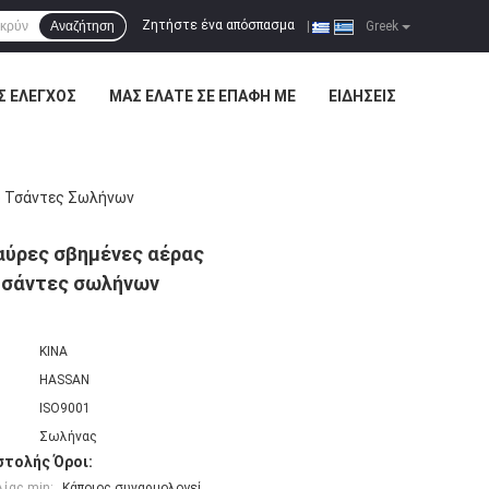
Ζητήστε ένα απόσπασμα
Αναζήτηση
|
Greek
Σ ΈΛΕΓΧΟΣ
ΜΑΣ ΕΛΆΤΕ ΣΕ ΕΠΑΦΉ ΜΕ
ΕΙΔΉΣΕΙΣ
ό Τσάντες Σωλήνων
αύρες σβημένες αέρας
τσάντες σωλήνων
ΚΙΝΑ
HASSAN
ISO9001
Σωλήνας
τολής Όροι:
ίας min:
Κάποιος συναρμολογεί