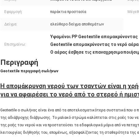
Εφαρμογή:
παράκτια προστασία
Μέγεθ
Δείγμα:
ελεύθερο δείγμα αποθεμάτων
Υφαμένοι PP Geotextile απομακρύνοντας
Geotextile απομακρύνοντας το νερό αέρ
Επισημαίνω:
Ο αέρας έσβησε τις επαναχρησιμοποιήσι
Περιγραφή
Geotextile περιγραφή σωλήνων
Η απομάκρυνση νερού των τσαντών είναι η χρ
για να αφαιρέσει το νερό από το στερεό ή ημι
Geotextile ο σωλήνας είναι ένα από τα αποτελεσματικότερα συστατικά που ο
της αδιάβροχης διάβρωσης. Το μαλακό στρώμα καλύπτεται στις ροές του νερ
της ροής του νερού και να προστατεύσει τα εδαφολογικά μόρια από να πεταχτ
λειτουργίας διήθησής του, επομένως, εξασφαλίζοντας τη σταθερότητα της