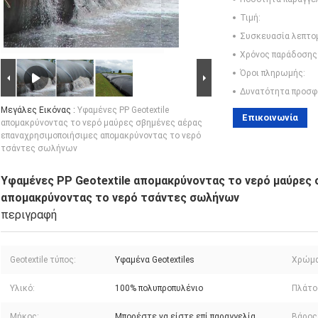
Τιμή:
Συσκευασία λεπτο
Χρόνος παράδοσης
Όροι πληρωμής:
Δυνατότητα προσφ
Μεγάλες Εικόνας :
Υφαμένες PP Geotextile
Επικοινωνία
απομακρύνοντας το νερό μαύρες σβημένες αέρας
επαναχρησιμοποιήσιμες απομακρύνοντας το νερό
τσάντες σωλήνων
Υφαμένες PP Geotextile απομακρύνοντας το νερό μαύρες
απομακρύνοντας το νερό τσάντες σωλήνων
περιγραφή
Geotextile τύπος:
Υφαμένα Geotextiles
Χρώμα
Υλικό:
100% πολυπροπυλένιο
Πλάτο
Μήκος:
Μπορέστε να είστε επί παραγγελία
Βάρος