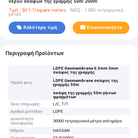
νερού σκαφών της γραμμής 50m 200m
Τιμή：$0.1-1/square meters
MOQ：1.000 τετραγωνικά
μέτρα
Καλύτερη τιμή
Επικοινωνήστε
Περιγραφή Προϊόντων
LDPE Geomembrane 0.5mm 3mm
σκάφος της γραμμής
,
LDPE Geomembrane σκάφος της
Υψηλό φως
γραμμής 50m
,
σκάφη της γραμμής 50m γήινων
φραγμάτων
Όροι πληρωμής
L/C, T/T
Αριθμό μοντέλου
LDPE
Δυνατότητα
30000 τετραγωνικά μέτρα ανά ημέρα
προσφοράς
Μάρκα
HASSAN
Πιστοποίηση
CE ISO9001