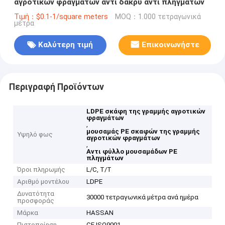
αγροτικών φραγμάτων αντι δάκρυ αντι πληγμάτων
Τιμή：$0.1-1/square meters
MOQ：1.000 τετραγωνικά
μέτρα
Καλύτερη τιμή
Επικοινωνήστε
Περιγραφή Προϊόντων
LDPE σκάφη της γραμμής αγροτικών
φραγμάτων
,
μουσαμάς PE σκαφών της γραμμής
Υψηλό φως
αγροτικών φραγμάτων
,
Αντι φύλλο μουσαμάδων PE
πληγμάτων
Όροι πληρωμής
L/C, T/T
Αριθμό μοντέλου
LDPE
Δυνατότητα
30000 τετραγωνικά μέτρα ανά ημέρα
προσφοράς
Μάρκα
HASSAN
Πιστοποίηση
CE ISO9001